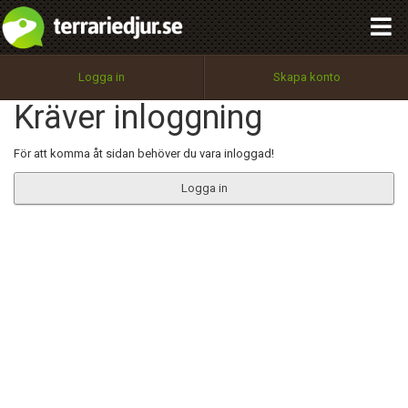
integritetspolicy
OK
Utför
Namn:
Begär nytt lösenord
Logga in
Skapa konto
Tillbaka till förstasidan
Kräver inloggning
100%
Epost:
För att komma åt sidan behöver du vara inloggad!
Logga in
Användarnamn:
Lösenord:
Privacy Policy
Terms of Service