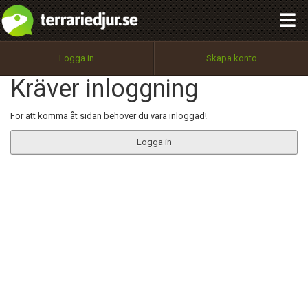
integritetspolicy
OK
Utför
Namn:
Begär nytt lösenord
Logga in
Skapa konto
Tillbaka till förstasidan
Kräver inloggning
100%
Epost:
För att komma åt sidan behöver du vara inloggad!
Logga in
Användarnamn:
Lösenord:
Privacy Policy
Terms of Service