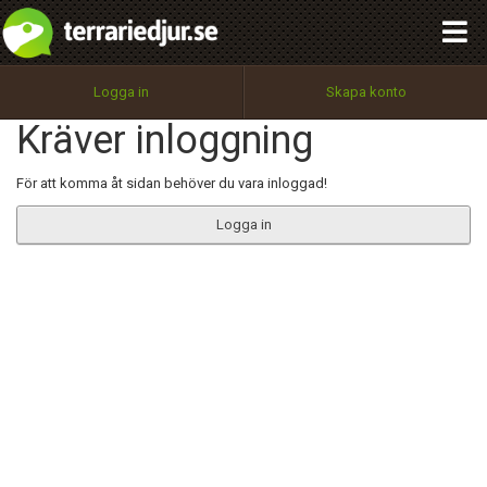
integritetspolicy
OK
Utför
Namn:
Begär nytt lösenord
Logga in
Skapa konto
Tillbaka till förstasidan
Kräver inloggning
100%
Epost:
För att komma åt sidan behöver du vara inloggad!
Logga in
Användarnamn:
Lösenord:
Privacy Policy
Terms of Service