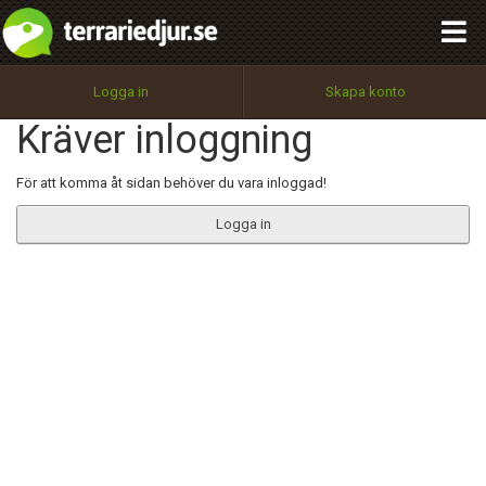
integritetspolicy
OK
Utför
Namn:
Begär nytt lösenord
Logga in
Skapa konto
Tillbaka till förstasidan
Kräver inloggning
100%
Epost:
För att komma åt sidan behöver du vara inloggad!
Logga in
Användarnamn:
Lösenord:
Privacy Policy
Terms of Service