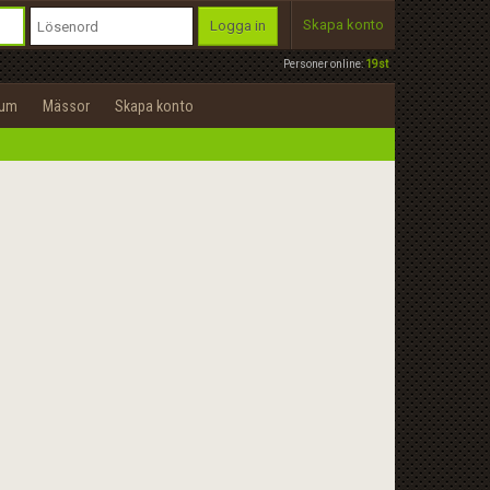
Skapa konto
Logga in
Personer online:
19st
rum
Mässor
Skapa konto