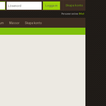
Skapa konto
Logga in
Personer online:
84st
rum
Mässor
Skapa konto