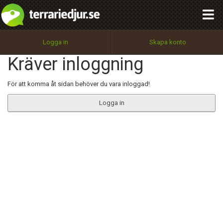
integritetspolicy
OK
Utför
Namn:
Begär nytt lösenord
Logga in
Skapa konto
Tillbaka till förstasidan
Kräver inloggning
100%
Epost:
För att komma åt sidan behöver du vara inloggad!
Logga in
Användarnamn:
Lösenord:
Privacy Policy
Terms of Service