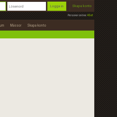
Skapa konto
Logga in
Personer online:
45st
rum
Mässor
Skapa konto