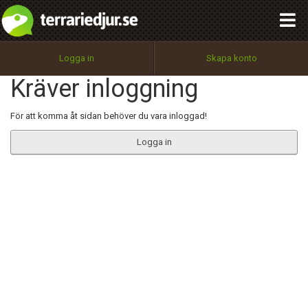
integritetspolicy
OK
Utför
Namn:
Begär nytt lösenord
Logga in
Skapa konto
Tillbaka till förstasidan
Kräver inloggning
100%
Epost:
För att komma åt sidan behöver du vara inloggad!
Logga in
Användarnamn:
Lösenord:
Privacy Policy
Terms of Service