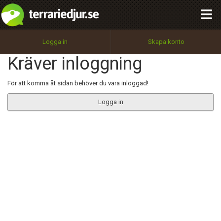
integritetspolicy
OK
Utför
Namn:
Begär nytt lösenord
Logga in
Skapa konto
Tillbaka till förstasidan
Kräver inloggning
100%
Epost:
För att komma åt sidan behöver du vara inloggad!
Logga in
Användarnamn:
Lösenord:
Privacy Policy
Terms of Service