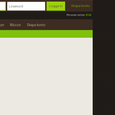
Skapa konto
Logga in
Personer online:
61st
rum
Mässor
Skapa konto