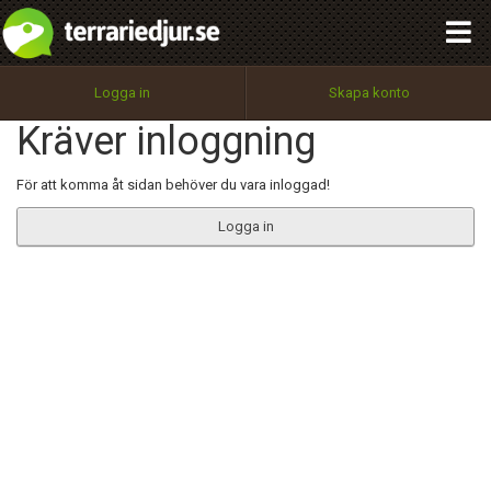
integritetspolicy
OK
Utför
Namn:
Begär nytt lösenord
Logga in
Skapa konto
Tillbaka till förstasidan
Kräver inloggning
100%
Epost:
För att komma åt sidan behöver du vara inloggad!
Logga in
Användarnamn:
Lösenord:
Privacy Policy
Terms of Service