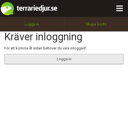
integritetspolicy
OK
Utför
Namn:
Begär nytt lösenord
Logga in
Skapa konto
Tillbaka till förstasidan
Kräver inloggning
100%
Epost:
För att komma åt sidan behöver du vara inloggad!
Logga in
Användarnamn:
Lösenord:
Privacy Policy
Terms of Service