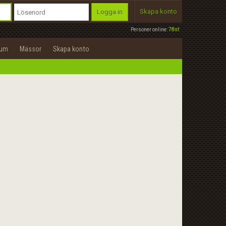
Skapa konto
Logga in
Personer online:
78st
rum
Mässor
Skapa konto