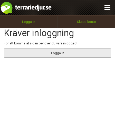
integritetspolicy
OK
Utför
Namn:
Begär nytt lösenord
Logga in
Skapa konto
Tillbaka till förstasidan
Kräver inloggning
100%
Epost:
För att komma åt sidan behöver du vara inloggad!
Logga in
Användarnamn:
Lösenord:
Privacy Policy
Terms of Service