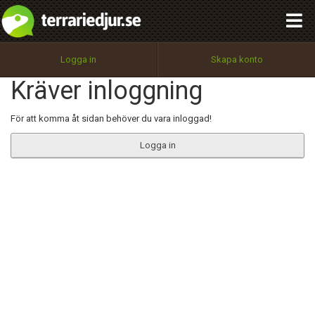
integritetspolicy
OK
Utför
Namn:
Begär nytt lösenord
Logga in
Skapa konto
Tillbaka till förstasidan
Kräver inloggning
100%
Epost:
För att komma åt sidan behöver du vara inloggad!
Logga in
Användarnamn:
Lösenord:
Privacy Policy
Terms of Service