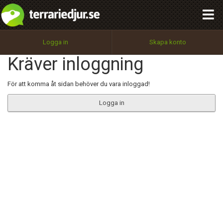
integritetspolicy
OK
Utför
Namn:
Begär nytt lösenord
Logga in
Skapa konto
Tillbaka till förstasidan
Kräver inloggning
100%
Epost:
För att komma åt sidan behöver du vara inloggad!
Logga in
Användarnamn:
Lösenord:
Privacy Policy
Terms of Service