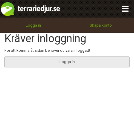
integritetspolicy
OK
Utför
Namn:
Begär nytt lösenord
Logga in
Skapa konto
Tillbaka till förstasidan
Kräver inloggning
100%
Epost:
För att komma åt sidan behöver du vara inloggad!
Logga in
Användarnamn:
Lösenord:
Privacy Policy
Terms of Service