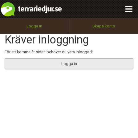
integritetspolicy
OK
Utför
Namn:
Begär nytt lösenord
Logga in
Skapa konto
Tillbaka till förstasidan
Kräver inloggning
100%
Epost:
För att komma åt sidan behöver du vara inloggad!
Logga in
Användarnamn:
Lösenord:
Privacy Policy
Terms of Service