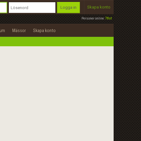
Skapa konto
Logga in
Personer online:
78st
rum
Mässor
Skapa konto