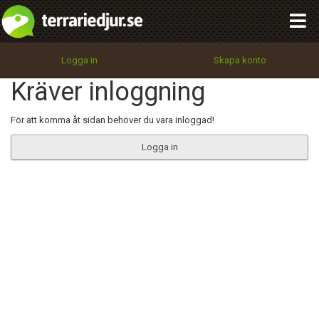
integritetspolicy
OK
Utför
Namn:
Begär nytt lösenord
Logga in
Skapa konto
Tillbaka till förstasidan
Kräver inloggning
100%
Epost:
För att komma åt sidan behöver du vara inloggad!
Logga in
Användarnamn:
Lösenord:
Privacy Policy
Terms of Service