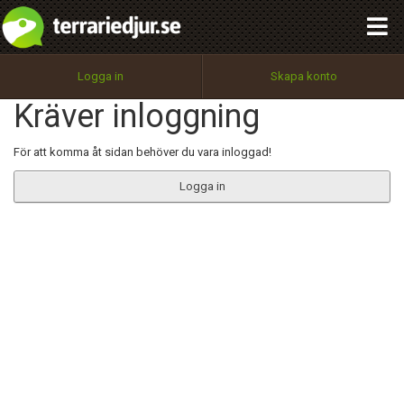
integritetspolicy
OK
Utför
Namn:
Begär nytt lösenord
Logga in
Skapa konto
Tillbaka till förstasidan
Kräver inloggning
100%
Epost:
För att komma åt sidan behöver du vara inloggad!
Logga in
Användarnamn:
Lösenord:
Privacy Policy
Terms of Service