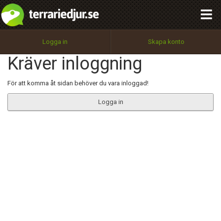
integritetspolicy
OK
Utför
Namn:
Begär nytt lösenord
Logga in
Skapa konto
Tillbaka till förstasidan
Kräver inloggning
100%
Epost:
För att komma åt sidan behöver du vara inloggad!
Logga in
Användarnamn:
Lösenord:
Privacy Policy
Terms of Service