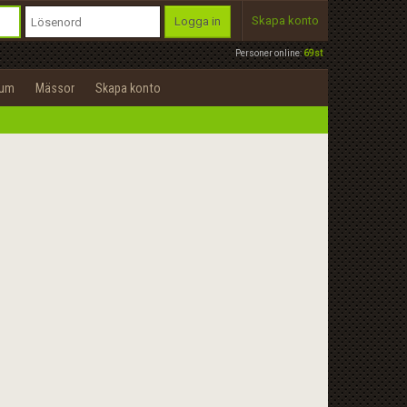
Skapa konto
Logga in
Personer online:
69st
rum
Mässor
Skapa konto