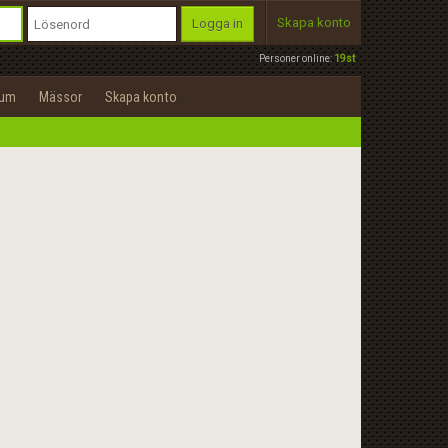
Skapa konto
Logga in
Personer online:
19st
rum
Mässor
Skapa konto