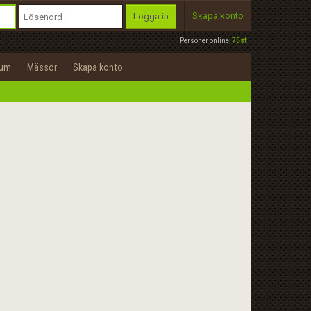
Skapa konto
Logga in
Personer online:
75st
rum
Mässor
Skapa konto