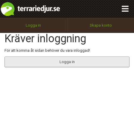
integritetspolicy
OK
Utför
Namn:
Begär nytt lösenord
Logga in
Skapa konto
Tillbaka till förstasidan
Kräver inloggning
100%
Epost:
För att komma åt sidan behöver du vara inloggad!
Logga in
Användarnamn:
Lösenord:
Privacy Policy
Terms of Service