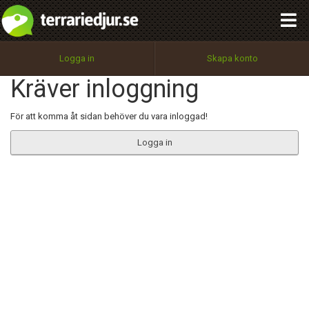
integritetspolicy
OK
Utför
Namn:
Begär nytt lösenord
Logga in
Skapa konto
Tillbaka till förstasidan
Kräver inloggning
100%
Epost:
För att komma åt sidan behöver du vara inloggad!
Logga in
Användarnamn:
Lösenord:
Privacy Policy
Terms of Service