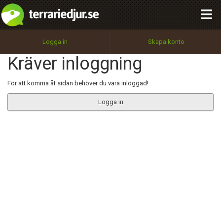
integritetspolicy
OK
Utför
Namn:
Begär nytt lösenord
Logga in
Skapa konto
Tillbaka till förstasidan
Kräver inloggning
100%
Epost:
För att komma åt sidan behöver du vara inloggad!
Logga in
Användarnamn:
Lösenord:
Privacy Policy
Terms of Service