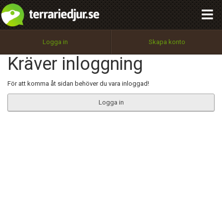
integritetspolicy
OK
Utför
Namn:
Begär nytt lösenord
Logga in
Skapa konto
Tillbaka till förstasidan
Kräver inloggning
100%
Epost:
För att komma åt sidan behöver du vara inloggad!
Logga in
Användarnamn:
Lösenord:
Privacy Policy
Terms of Service