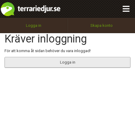
integritetspolicy
OK
Utför
Namn:
Begär nytt lösenord
Logga in
Skapa konto
Tillbaka till förstasidan
Kräver inloggning
100%
Epost:
För att komma åt sidan behöver du vara inloggad!
Logga in
Användarnamn:
Lösenord:
Privacy Policy
Terms of Service