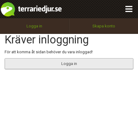
integritetspolicy
OK
Utför
Namn:
Begär nytt lösenord
Logga in
Skapa konto
Tillbaka till förstasidan
Kräver inloggning
100%
Epost:
För att komma åt sidan behöver du vara inloggad!
Logga in
Användarnamn:
Lösenord:
Privacy Policy
Terms of Service