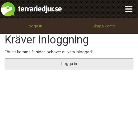
integritetspolicy
OK
Utför
Namn:
Begär nytt lösenord
Logga in
Skapa konto
Tillbaka till förstasidan
Kräver inloggning
100%
Epost:
För att komma åt sidan behöver du vara inloggad!
Logga in
Användarnamn:
Lösenord:
Privacy Policy
Terms of Service