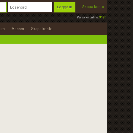
Skapa konto
Logga in
Personer online:
91st
rum
Mässor
Skapa konto