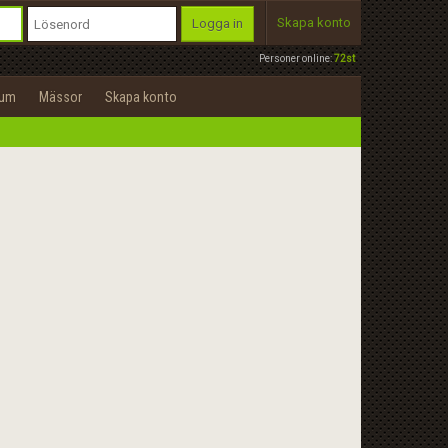
Skapa konto
Logga in
Personer online:
72st
rum
Mässor
Skapa konto