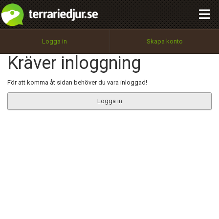
integritetspolicy
OK
Utför
Namn:
Begär nytt lösenord
Logga in
Skapa konto
Tillbaka till förstasidan
Kräver inloggning
100%
Epost:
För att komma åt sidan behöver du vara inloggad!
Logga in
Användarnamn:
Lösenord:
Privacy Policy
Terms of Service