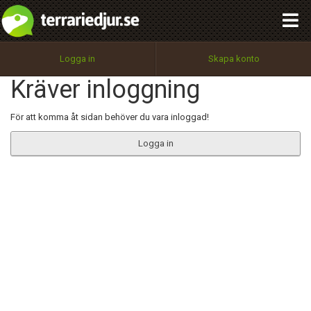
integritetspolicy
OK
Utför
Namn:
Begär nytt lösenord
Logga in
Skapa konto
Tillbaka till förstasidan
Kräver inloggning
100%
Epost:
För att komma åt sidan behöver du vara inloggad!
Logga in
Användarnamn:
Lösenord:
Privacy Policy
Terms of Service