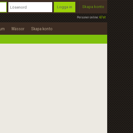
Skapa konto
Logga in
Personer online:
67st
rum
Mässor
Skapa konto