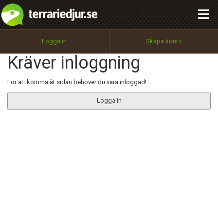
integritetspolicy
OK
Utför
Namn:
Begär nytt lösenord
Logga in
Skapa konto
Tillbaka till förstasidan
Kräver inloggning
100%
Epost:
För att komma åt sidan behöver du vara inloggad!
Logga in
Användarnamn:
Lösenord:
Privacy Policy
Terms of Service