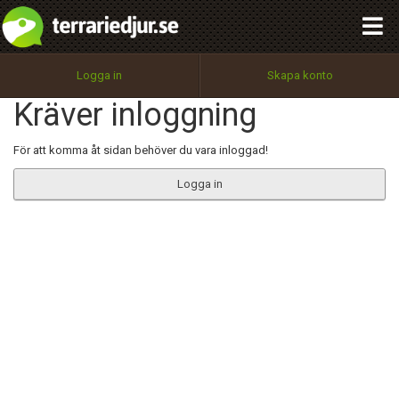
integritetspolicy
OK
Utför
Namn:
Begär nytt lösenord
Logga in
Skapa konto
Tillbaka till förstasidan
Kräver inloggning
100%
Epost:
För att komma åt sidan behöver du vara inloggad!
Logga in
Användarnamn:
Lösenord:
Privacy Policy
Terms of Service