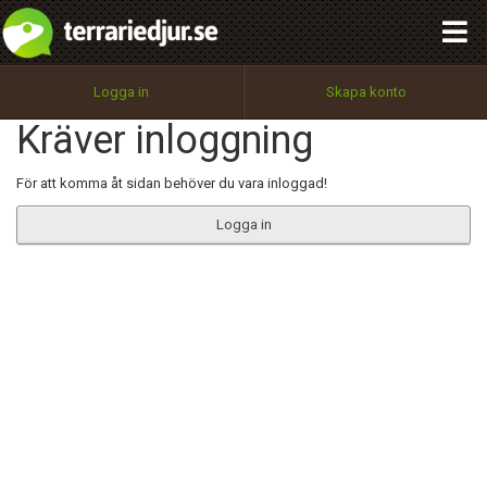
integritetspolicy
OK
Utför
Namn:
Begär nytt lösenord
Logga in
Skapa konto
Tillbaka till förstasidan
Kräver inloggning
100%
Epost:
För att komma åt sidan behöver du vara inloggad!
Logga in
Användarnamn:
Lösenord:
Privacy Policy
Terms of Service