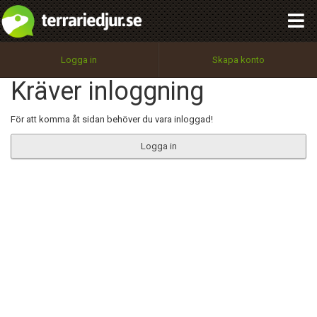
integritetspolicy
OK
Utför
Namn:
Begär nytt lösenord
Logga in
Skapa konto
Tillbaka till förstasidan
Kräver inloggning
100%
Epost:
För att komma åt sidan behöver du vara inloggad!
Logga in
Användarnamn:
Lösenord:
Privacy Policy
Terms of Service