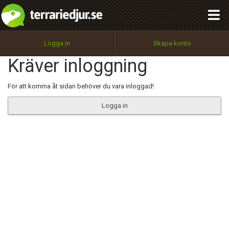
integritetspolicy
OK
Utför
Namn:
Begär nytt lösenord
Logga in
Skapa konto
Tillbaka till förstasidan
Kräver inloggning
100%
Epost:
För att komma åt sidan behöver du vara inloggad!
Logga in
Användarnamn:
Lösenord:
Privacy Policy
Terms of Service