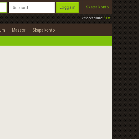
Skapa konto
Logga in
Personer online:
31st
rum
Mässor
Skapa konto