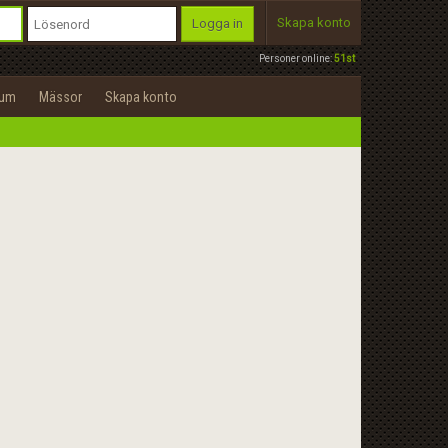
Skapa konto
Logga in
Personer online:
51st
rum
Mässor
Skapa konto