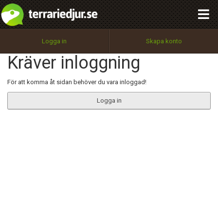
integritetspolicy
OK
Utför
Namn:
Begär nytt lösenord
Logga in
Skapa konto
Tillbaka till förstasidan
Kräver inloggning
100%
Epost:
För att komma åt sidan behöver du vara inloggad!
Logga in
Användarnamn:
Lösenord:
Privacy Policy
Terms of Service