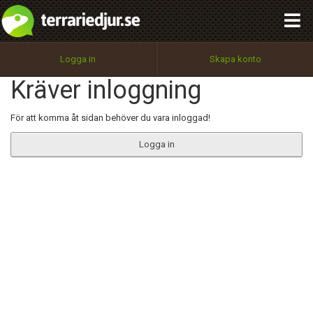
integritetspolicy
OK
Utför
Namn:
Begär nytt lösenord
Logga in
Skapa konto
Tillbaka till förstasidan
Kräver inloggning
100%
Epost:
För att komma åt sidan behöver du vara inloggad!
Logga in
Användarnamn:
Lösenord:
Privacy Policy
Terms of Service