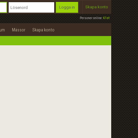
Skapa konto
Logga in
Personer online:
61st
rum
Mässor
Skapa konto