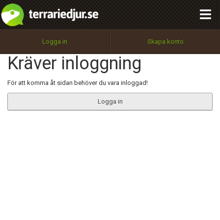
integritetspolicy
OK
Utför
Namn:
Begär nytt lösenord
Logga in
Skapa konto
Tillbaka till förstasidan
Kräver inloggning
100%
Epost:
För att komma åt sidan behöver du vara inloggad!
Logga in
Användarnamn:
Lösenord:
Privacy Policy
Terms of Service