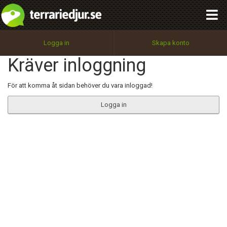
integritetspolicy
OK
Utför
Namn:
Begär nytt lösenord
Logga in
Skapa konto
Tillbaka till förstasidan
Kräver inloggning
100%
Epost:
För att komma åt sidan behöver du vara inloggad!
Logga in
Användarnamn:
Lösenord:
Privacy Policy
Terms of Service